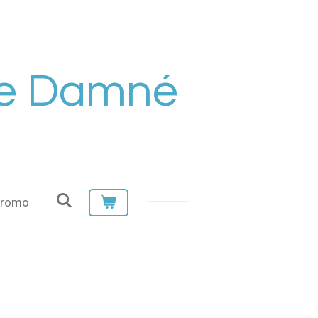
de Damné
Promo