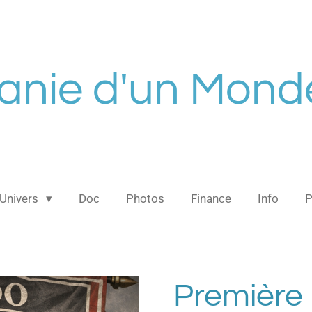
tanie d'un Mon
Univers
Doc
Photos
Finance
Info
Première 