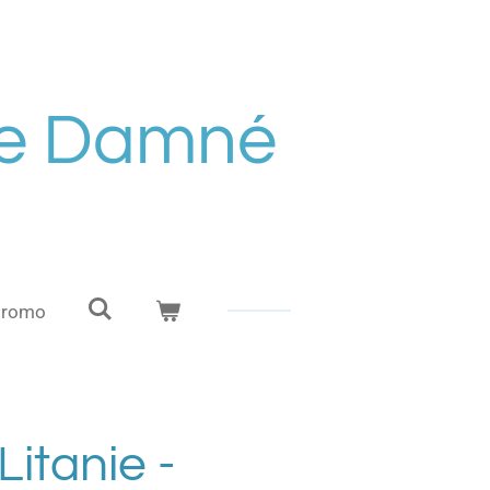
de Damné
Promo
Litanie -