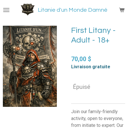
Passer
Litanie d'un Monde Damné
au
contenu
principal
First Litany -
Adult - 18+
70,00 $
Livraison gratuite
Épuisé
Join our family-friendly
activity, open to everyone,
from initiate to expert. Our