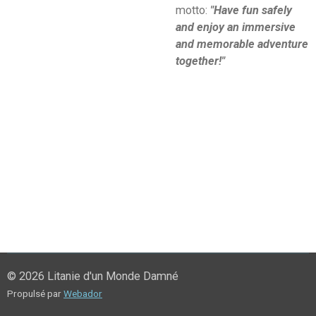
motto:
"Have fun safely
and enjoy an immersive
and memorable adventure
together!"
© 2026 Litanie d'un Monde Damné
Propulsé par
Webador